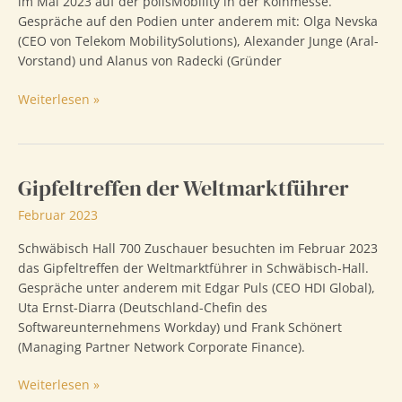
im Mai 2023 auf der polisMobility in der Kölnmesse.
Gespräche auf den Podien unter anderem mit: Olga Nevska
(CEO von Telekom MobilitySolutions), Alexander Junge (Aral-
Vorstand) und Alanus von Radecki (Gründer
polisMobility
Weiterlesen »
Gipfeltreffen der Weltmarktführer
Februar 2023
Schwäbisch Hall 700 Zuschauer besuchten im Februar 2023
das Gipfeltreffen der Weltmarktführer in Schwäbisch-Hall.
Gespräche unter anderem mit Edgar Puls (CEO HDI Global),
Uta Ernst-Diarra (Deutschland-Chefin des
Softwareunternehmens Workday) und Frank Schönert
(Managing Partner Network Corporate Finance).
Gipfeltreffen
Weiterlesen »