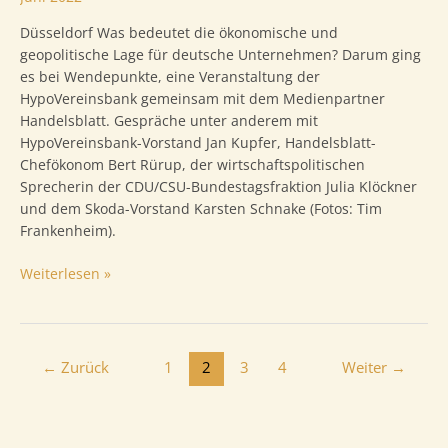
Düsseldorf Was bedeutet die ökonomische und
geopolitische Lage für deutsche Unternehmen? Darum ging
es bei Wendepunkte, eine Veranstaltung der
HypoVereinsbank gemeinsam mit dem Medienpartner
Handelsblatt. Gespräche unter anderem mit
HypoVereinsbank-Vorstand Jan Kupfer, Handelsblatt-
Chefökonom Bert Rürup, der wirtschaftspolitischen
Sprecherin der CDU/CSU-Bundestagsfraktion Julia Klöckner
und dem Skoda-Vorstand Karsten Schnake (Fotos: Tim
Frankenheim).
Wendepunkte
Weiterlesen »
Seitennummerierung
←
Zurück
1
2
3
4
Weiter
→
der
Beiträge