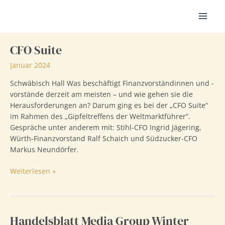
Zum
Inhalt
MAI
springen
MEN
CFO Suite
Januar 2024
Schwäbisch Hall Was beschäftigt Finanzvorständinnen und -
vorstände derzeit am meisten – und wie gehen sie die
Herausforderungen an? Darum ging es bei der „CFO Suite“
im Rahmen des „Gipfeltreffens der Weltmarktführer“.
Gespräche unter anderem mit: Stihl-CFO Ingrid Jägering,
Würth-Finanzvorstand Ralf Schaich und Südzucker-CFO
Markus Neundörfer.
CFO
Weiterlesen »
Suite
Handelsblatt Media Group Winter