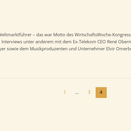
tmarktführer – das war Motto des WirtschaftsWoche-Kongresse
. Interviews unter anderem mit dem Ex-Telekom CEO René Oberm
yer sowie dem Musikproduzenten und Unternehmer Elvir Omerbe
1
…
3
4