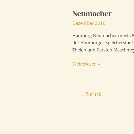
Neumacher
Dezember 2016
Hamburg Neumacher meets Wel
der Hamburger Speicherstadt
Thelen und Carsten Maschme
Neumacher
Weiterlesen »
Seitennummerierung
←
Zurück
der
Beiträge