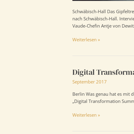
Schwäbisch-Hall Das Gipfeltre
nach Schwäbisch-Hall. Interv
Vaude-Chefin Antje von Dewit
Gipfeltreffen
Weiterlesen »
der
Weltmarktführer
Digital Transfor
September 2017
Berlin Was genau hat es mit 
„Digital Transformation Summi
Digital
Weiterlesen »
Transformation
Summit