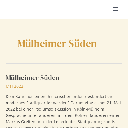
Zum
Inhalt
MAI
springen
MEN
Mülheimer Süden
Mülheimer Süden
Mai 2022
Köln Kann aus einem historischen Industriestandort ein
modernes Stadtquartier werden? Darum ging es am 21. Mai
2022 bei einer Podiumsdiskussion in Köln-Mülheim.
Gespräche unter anderem mit dem Kölner Baudezernenten
Markus Greitemann, der Leiterin des Stadtplanungsamts
Eva Herr, WvM-Projektleiterin Corinna Kalscheuer und Jörn